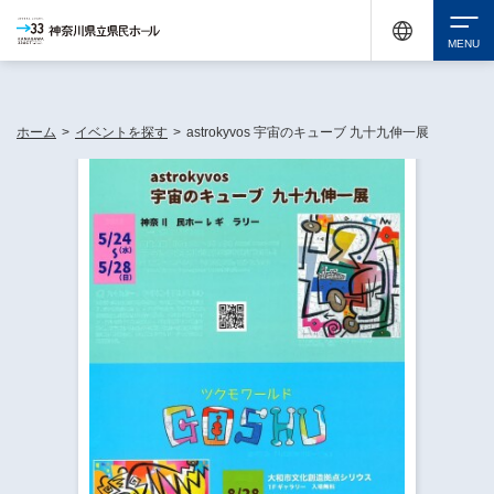
神奈川県民ホールは休館中においても、県内33市町村で多彩な芸術文化を届ける活動
《KANAGAWA 33 ACT》を展開し、地域に身近な感動を広げています。
検索
ホーム
>
イベントを探す
>
astrokyvos 宇宙のキューブ 九十九伸一展
チケット購入
イベントを探す
・ イベント一覧
休館中の県民ホールについて
・ イベントカレンダー
・ 施設概要
神奈川県立県民ホールSNS