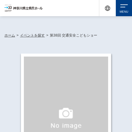
神奈川県民ホールは休館中においても、県内33市町村で多彩な芸術文化を届ける活動
《KANAGAWA 33 ACT》を展開し、地域に身近な感動を広げています。
検索
ホーム
>
イベントを探す
>
第38回 交通安全こどもショー
チケット購入
イベントを探す
・ イベント一覧
休館中の県民ホールについて
・ イベントカレンダー
・ 施設概要
神奈川県立県民ホールSNS