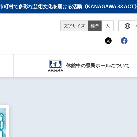
町村で多彩な芸術文化を届ける活動《KANAGAWA 33 A
文字サイズ
標準
大
L
休館中の県民ホールについて