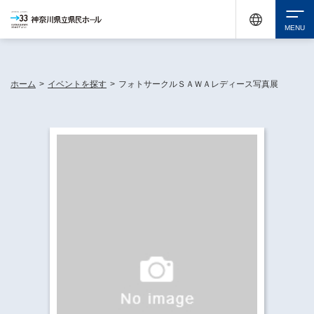
神奈川県民ホールは休館中においても、県内33市町村で多彩な芸術文化を届ける活動
《KANAGAWA 33 ACT》を展開し、地域に身近な感動を広げています。
検索
ホーム
>
イベントを探す
>
フォトサークルＳＡＷＡレディース写真展
チケット購入
イベントを探す
・ イベント一覧
休館中の県民ホールについて
・ イベントカレンダー
・ 施設概要
神奈川県立県民ホールSNS