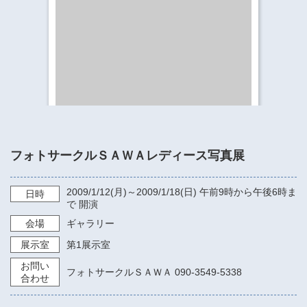
​​​​​​​​​​​​​神奈川県立県民ホール
・ パイプオルガン
ギャラリーSNS
・ 神奈川県民ホールの取り組み
フォトサークルＳＡＷＡレディース写真展
2009/1/12
(月)～
2009/1/18
(日)
午前9時から午後6時ま
日時
で
開演
会場
ギャラリー
展示室
第1展示室
お問い
フォトサークルＳＡＷＡ 090-3549-5338
合わせ