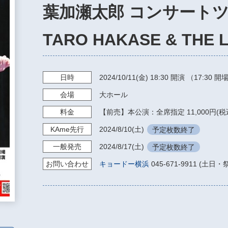
葉加瀬太郎 コンサートツア
TARO HAKASE & THE 
日時
2024/10/11
(金)
18:30
開演 （17:30 開
会場
大ホール
料金
【前売】本公演：全席指定 11,000円(税
KAme
先行
2024/8/10
(土)
予定枚数終了
一般発売
2024/8/17
(土)
予定枚数終了
お問い
合わせ
キョードー横浜
045-671-9911 (土日・