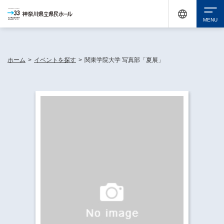
神奈川県民ホールは休館中においても、県内33市町村で多彩な芸術文化を届ける活動
《KANAGAWA 33 ACT》を展開し、地域に身近な感動を広げています。
検索
ホーム
>
イベントを探す
>
関東学院大学 写真部「夏展」
チケット購入
イベントを探す
・ イベント一覧
休館中の県民ホールについて
・ イベントカレンダー
・ 施設概要
神奈川県立県民ホールSNS