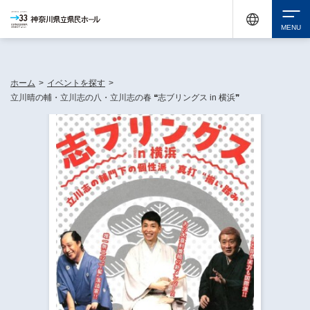
神奈川県民ホールは休館中においても、県内33市町村で多彩な芸術文化を届ける活動
《KANAGAWA 33 ACT》を展開し、地域に身近な感動を広げています。
検索
ホーム
>
イベントを探す
>
立川晴の輔・立川志の八・立川志の春 ❝志ブリングス in 横浜❞
チケット購入
イベントを探す
・ イベント一覧
休館中の県民ホールについて
・ イベントカレンダー
・ 施設概要
神奈川県立県民ホールSNS