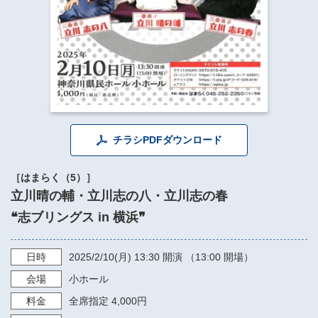
​​​​​​​​​​​​​神奈川県立県民ホール
・ パイプオルガン
ギャラリーSNS
・ 神奈川県民ホールの取り組み
チラシPDFダウンロード
［はまらく（5）］
立川晴の輔・立川志の八・立川志の春
❝志ブリングス in 横浜❞
日時
2025/2/10
(月)
13:30
開演 （13:00 開場）
会場
小ホール
料金
全席指定 4,000円