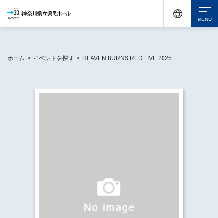
神奈川県民ホールは休館中においても、県内33市町村で多彩な芸術文化を届ける活動
《KANAGAWA 33 ACT》を展開し、地域に身近な感動を広げています。
検索
ホーム
>
イベントを探す
>
HEAVEN BURNS RED LIVE 2025
チケット購入
イベントを探す
・ イベント一覧
休館中の県民ホールについて
・ イベントカレンダー
・ 施設概要
神奈川県立県民ホールSNS