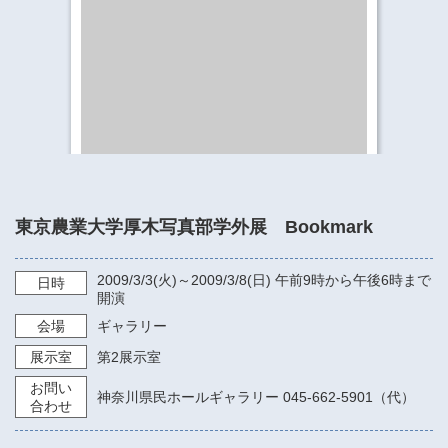
​​​​​​​​​​​​​神奈川県立県民ホール
・ パイプオルガン
ギャラリーSNS
・ 神奈川県民ホールの取り組み
東京農業大学厚木写真部学外展 Bookmark
2009/3/3
(火)～
2009/3/8
(日)
午前9時から午後6時まで
日時
開演
会場
ギャラリー
展示室
第2展示室
お問い
神奈川県民ホールギャラリー 045-662-5901（代）
合わせ