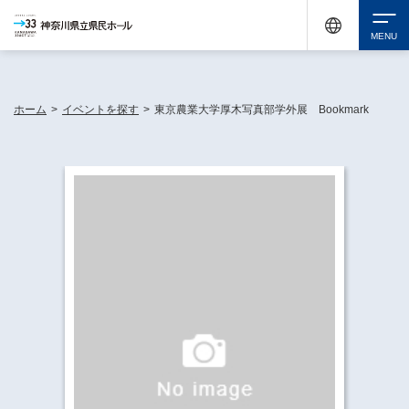
神奈川県民ホールは休館中においても、県内33市町村で多彩な芸術文化を届ける活動
《KANAGAWA 33 ACT》を展開し、地域に身近な感動を広げています。
検索
ホーム
>
イベントを探す
>
東京農業大学厚木写真部学外展 Bookmark
チケット購入
イベントを探す
・ イベント一覧
休館中の県民ホールについて
・ イベントカレンダー
・ 施設概要
神奈川県立県民ホールSNS