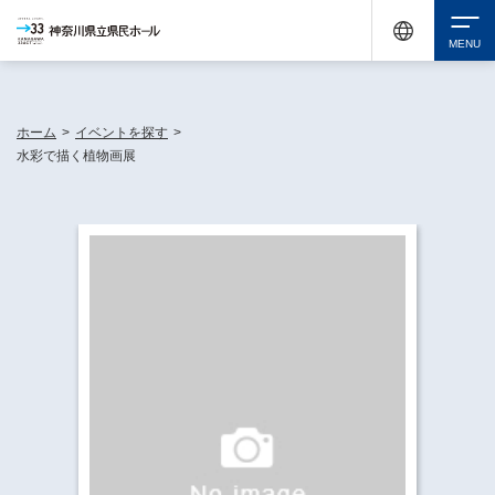
神奈川県民ホールは休館中においても、県内33市町村で多彩な芸術文化を届ける活動
《KANAGAWA 33 ACT》を展開し、地域に身近な感動を広げています。
検索
ホーム
>
イベントを探す
>
水彩で描く植物画展
チケット購入
イベントを探す
・ イベント一覧
休館中の県民ホールについて
・ イベントカレンダー
・ 施設概要
神奈川県立県民ホールSNS