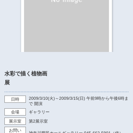
​​​​​​​​​​​​​神奈川県立県民ホール
・ パイプオルガン
ギャラリーSNS
・ 神奈川県民ホールの取り組み
水彩で描く植物画
展
2009/3/10
(火)～
2009/3/15
(日)
午前9時から午後6時ま
日時
で
開演
会場
ギャラリー
展示室
第2展示室
お問い