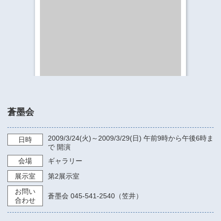
​​​​​​​​​​​​​神奈川県立県民ホール
・ パイプオルガン
ギャラリーSNS
・ 神奈川県民ホールの取り組み
蒼墨会
2009/3/24
(火)～
2009/3/29
(日)
午前9時から午後6時ま
日時
で
開演
会場
ギャラリー
展示室
第2展示室
お問い
蒼墨会 045-541-2540（笠井）
合わせ