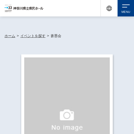
神奈川県民ホールは休館中においても、県内33市町村で多彩な芸術文化を届ける活動
《KANAGAWA 33 ACT》を展開し、地域に身近な感動を広げています。
検索
ホーム
>
イベントを探す
>
蒼墨会
チケット購入
イベントを探す
・ イベント一覧
休館中の県民ホールについて
・ イベントカレンダー
・ 施設概要
神奈川県立県民ホールSNS