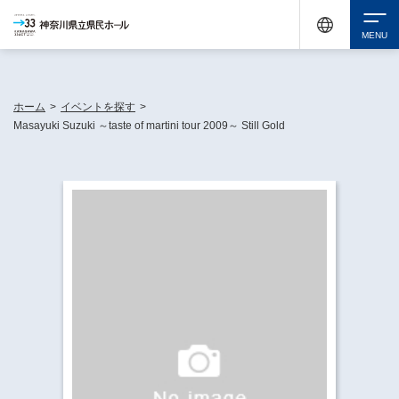
神奈川県民ホールは休館中においても、県内33市町村で多彩な芸術文化を届ける活動
《KANAGAWA 33 ACT》を展開し、地域に身近な感動を広げています。
検索
ホーム
>
イベントを探す
>
Masayuki Suzuki ～taste of martini tour 2009～ Still Gold
チケット購入
イベントを探す
・ イベント一覧
休館中の県民ホールについて
・ イベントカレンダー
・ 施設概要
神奈川県立県民ホールSNS