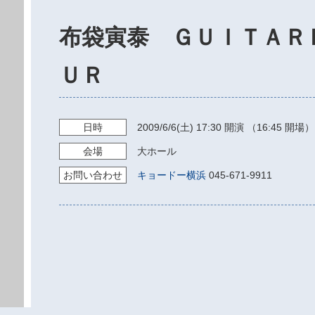
布袋寅泰 ＧＵＩＴＡＲ
ＵＲ
日時
2009/6/6
(土)
17:30
開演 （16:45 開場）
会場
大ホール
お問い
合わせ
キョードー横浜
045-671-9911