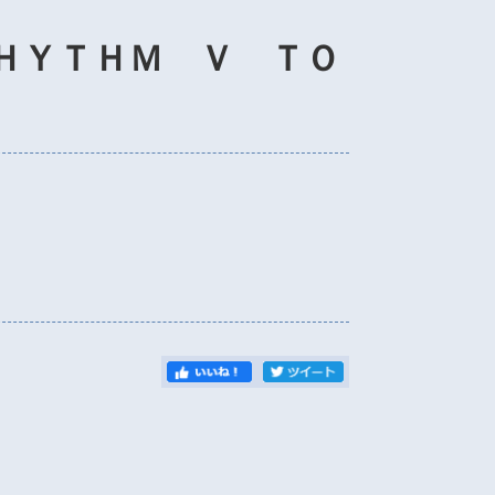
ＨＹＴＨＭ Ｖ ＴＯ