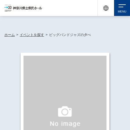
神奈川県民ホールは休館中においても、県内33市町村で多彩な芸術文化を届ける活動
《KANAGAWA 33 ACT》を展開し、地域に身近な感動を広げています。
検索
ホーム
>
イベントを探す
>
ビッグバンドジャズの夕べ
チケット購入
イベントを探す
・ イベント一覧
休館中の県民ホールについて
・ イベントカレンダー
・ 施設概要
神奈川県立県民ホールSNS