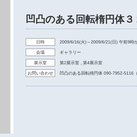
凹凸のある回転楕円体３
日時
2009/6/16
(火)～
2009/6/21
(日)
午前9時
会場
ギャラリー
展示室
第2展示室
,
第4展示室
お問い
合わせ
凹凸のある回転楕円体 090-7952-511