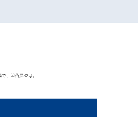
で、凹凸展32は。