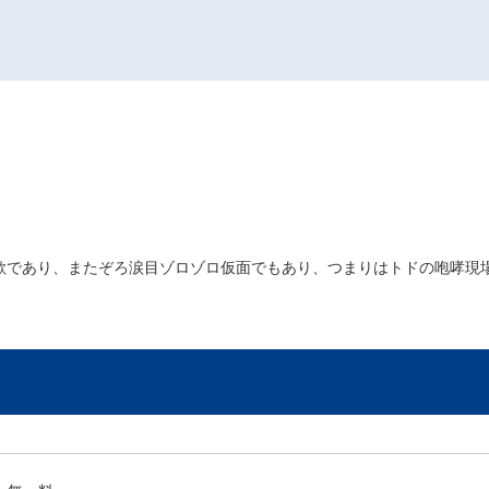
交歓であり、またぞろ涙目ゾロゾロ仮面でもあり、つまりはトドの咆哮現場