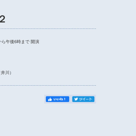
２
から午後6時まで
開演
6（井川）