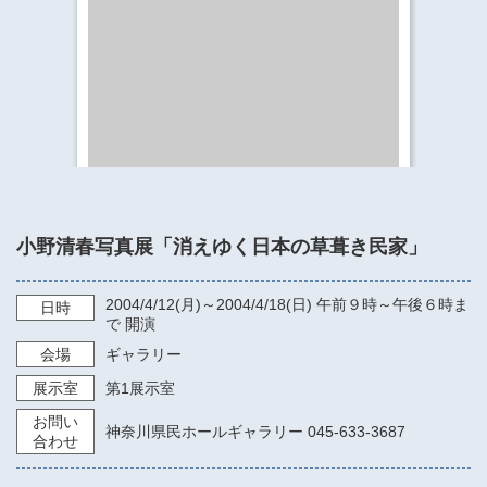
​​​​​​​​​​​​​神奈川県立県民ホール
・ パイプオルガン
ギャラリーSNS
・ 神奈川県民ホールの取り組み
小野清春写真展「消えゆく日本の草葺き民家」
2004/4/12
(月)～
2004/4/18
(日)
午前９時～午後６時ま
日時
で
開演
会場
ギャラリー
展示室
第1展示室
お問い
神奈川県民ホールギャラリー 045-633-3687
合わせ