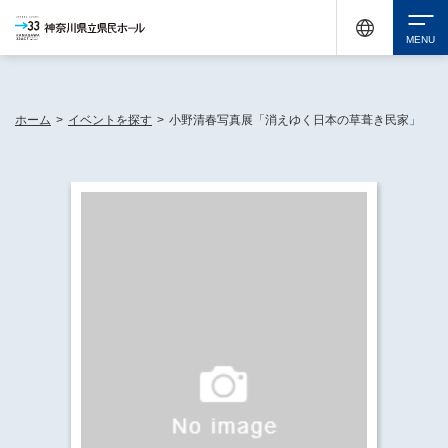
神奈川県民ホールは休館中においても、県内33市町村で多彩な芸術文化を届ける活動
《KANAGAWA 33 ACT》を展開し、地域に身近な感動を広げています。
検索
ホーム
>
イベントを探す
>
小野清春写真展「消えゆく日本の草葺き民家」
チケット購入
イベントを探す
・ イベント一覧
休館中の県民ホールについて
・ イベントカレンダー
・ 施設概要
神奈川県立県民ホールSNS