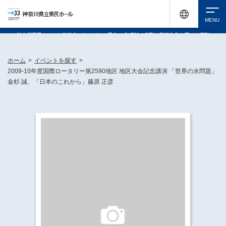
神奈川県民ホールは休館中においても、県内33市町村で多彩な芸術文化を届ける活動
《KANAGAWA 33 ACT》を展開し、地域に身近な感動を広げています。
検索
ホーム
>
イベントを探す
>
2009-10年度国際ロータリー第2590地区 地区大会記念講演 「世界の水問題」
金杉 誠、「日本のこれから」藤原 正彦
チケット購入
イベントを探す
・ イベント一覧
休館中の県民ホールについて
・ イベントカレンダー
・ 施設概要
神奈川県立県民ホールSNS