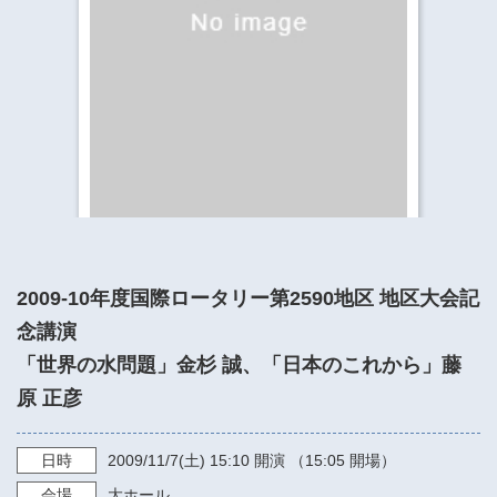
​​​​​​​​​​​​​神奈川県立県民ホール
・ パイプオルガン
ギャラリーSNS
・ 神奈川県民ホールの取り組み
2009-10年度国際ロータリー第2590地区 地区大会記
念講演
「世界の水問題」金杉 誠、「日本のこれから」藤
原 正彦
日時
2009/11/7
(土)
15:10
開演 （15:05 開場）
会場
大ホール