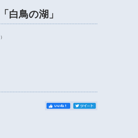
「白鳥の湖」
場）