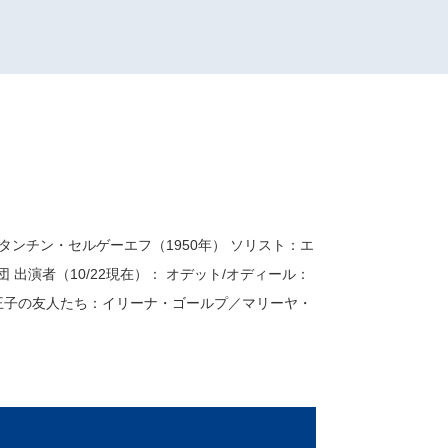
ンチン・セルゲーエフ（1950年） ソリスト：エ
演者（10/22現在）： オデット/オディール：
王子の友人たち：イリーナ・ゴールプ／マリーヤ・