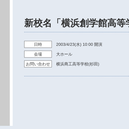
新校名「横浜創学館高等
日時
2003/4/23
(水)
10:00
開演
会場
大ホール
お問い
合わせ
横浜商工高等学校(杉田)