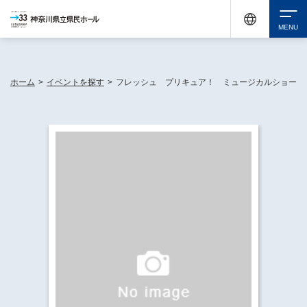
神奈川県民ホールは休館中においても、県内33市町村で多彩な芸術文化を届ける活動
《KANAGAWA 33 ACT》を展開し、地域に身近な感動を広げています。
検索
ホーム
>
イベントを探す
>
フレッシュ プリキュア！ ミュージカルショー
チケット購入
イベントを探す
・ イベント一覧
休館中の県民ホールについて
・ イベントカレンダー
・ 施設概要
神奈川県立県民ホールSNS