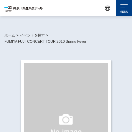
神奈川県民ホールは休館中においても、県内33市町村で多彩な芸術文化を届ける活動
《KANAGAWA 33 ACT》を展開し、地域に身近な感動を広げています。
検索
ホーム
>
イベントを探す
>
FUMIYA FUJII CONCERT TOUR 2010 Spring Fever
チケット購入
イベントを探す
・ イベント一覧
休館中の県民ホールについて
・ イベントカレンダー
・ 施設概要
神奈川県立県民ホールSNS