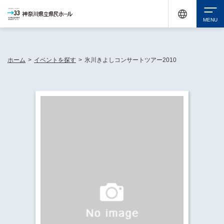
神奈川県民ホールは休館中においても、県内33市町村で多彩な芸術文化を届ける活動
《KANAGAWA 33 ACT》を展開し、地域に身近な感動を広げています。
検索
ホーム
>
イベントを探す
>
氷川きよしコンサートツアー2010
チケット購入
イベントを探す
・ イベント一覧
休館中の県民ホールについて
・ イベントカレンダー
・ 施設概要
神奈川県立県民ホールSNS