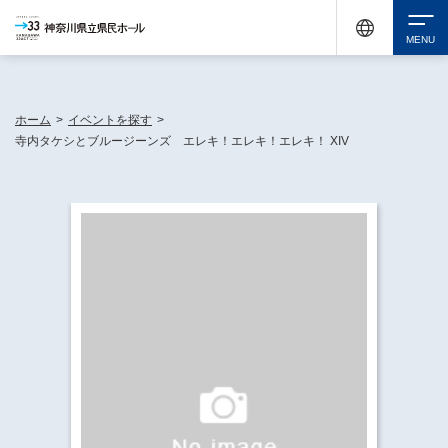
神奈川県民ホールは休館中においても、県内33市町村で多彩な芸術文化を届ける活動
《KANAGAWA 33 ACT》を展開し、地域に身近な感動を広げています。
検索
ホーム
>
イベントを探す
>
寺内タケシとブルージーンズ エレキ！エレキ！エレキ！ XIV
チケット購入
イベントを探す
・ イベント一覧
休館中の県民ホールについて
・ イベントカレンダー
・ 施設概要
神奈川県立県民ホールSNS