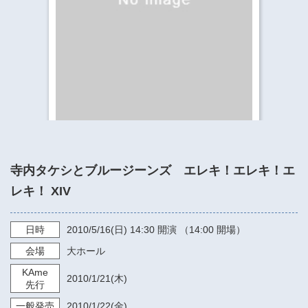
​​​​​​​​​​​​​神奈川県立県民ホール
・ パイプオルガン
ギャラリーSNS
・ 神奈川県民ホールの取り組み
寺内タケシとブルージーンズ エレキ！エレキ！エ
レキ！ XIV
日時
2010/5/16
(日)
14:30
開演 （14:00 開場）
会場
大ホール
KAme
2010/1/21
(木)
先行
一般発売
2010/1/22
(金)