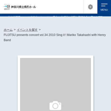
神奈川県民ホールは休館中においても、県内33市町村で多彩な芸術文化を届ける活動
《KANAGAWA 33 ACT》を展開し、地域に身近な感動を広げています。
検索
ホーム
>
イベントを探す
>
FUJITSU presents concert vol.34 2010 Sing it ! Mariko Takahashi with Henry
Band
チケット購入
イベントを探す
・ イベント一覧
休館中の県民ホールについて
・ イベントカレンダー
・ 施設概要
神奈川県立県民ホールSNS