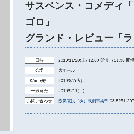
サスペンス・コメディ「
ゴロ」
グランド・レビュー「ラ
日時
2010/11/20
(土)
12:00
開演 （11:30 開
会場
大ホール
KAme
先行
2010/9/7
(火)
一般発売
2010/9/11
(土)
お問い
合わせ
阪急電鉄（株）歌劇事業部
03-5251-2