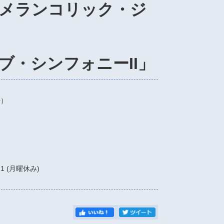
メランコリック・ジ
ブ・シンフォニーII」
場）
071 (月曜休み)