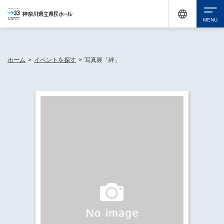
神奈川県民ホールは休館中においても、県内33市町村で多彩な芸術文化を届ける活動
《KANAGAWA 33 ACT》を展開し、地域に身近な感動を広げています。
検索
ホーム
>
イベントを探す
>
写真展「絆」
チケット購入
イベントを探す
・ イベント一覧
休館中の県民ホールについて
・ イベントカレンダー
・ 施設概要
神奈川県立県民ホールSNS