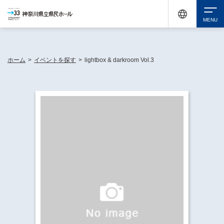
神奈川県民ホールは休館中においても、県内33市町村で多彩な芸術文化を届ける活動
《KANAGAWA 33 ACT》を展開し、地域に身近な感動を広げています。
検索
ホーム
>
イベントを探す
>
lightbox & darkroom Vol.3
チケット購入
イベントを探す
・ イベント一覧
休館中の県民ホールについて
・ イベントカレンダー
・ 施設概要
神奈川県立県民ホールSNS