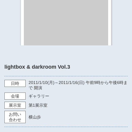
​​​​​​​​​​​​​神奈川県立県民ホール
・ パイプオルガン
ギャラリーSNS
・ 神奈川県民ホールの取り組み
lightbox & darkroom Vol.3
2011/1/10
(月)～
2011/1/16
(日)
午前9時から午後6時ま
日時
で
開演
会場
ギャラリー
展示室
第1展示室
お問い
横山歩
合わせ