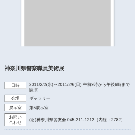
​​​​​​​​​​​​​神奈川県立県民ホール
・ パイプオルガン
ギャラリーSNS
・ 神奈川県民ホールの取り組み
神奈川県警察職員美術展
2011/2/2
(水)～
2011/2/6
(日)
午前9時から午後6時まで
日時
開演
会場
ギャラリー
展示室
第5展示室
お問い
(財)神奈川県警友会 045-211-1212（内線：2782）
合わせ