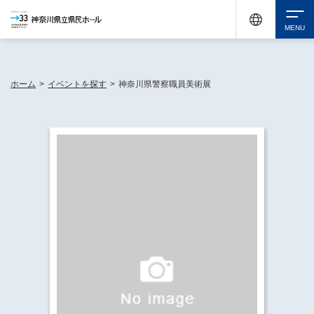
神奈川県民ホールは休館中においても、県内33市町村で多彩な芸術文化を届ける活動
《KANAGAWA 33 ACT》を展開し、地域に身近な感動を広げています。
検索
ホーム
>
イベントを探す
>
神奈川県警察職員美術展
チケット購入
イベントを探す
・ イベント一覧
休館中の県民ホールについて
・ イベントカレンダー
・ 施設概要
神奈川県立県民ホールSNS