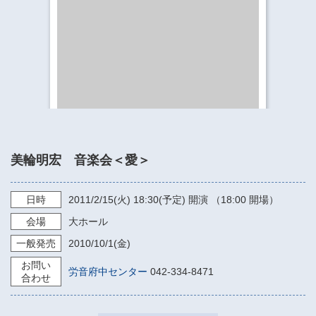
​​​​​​​​​​​​​神奈川県立県民ホール
・ パイプオルガン
ギャラリーSNS
・ 神奈川県民ホールの取り組み
美輪明宏 音楽会＜愛＞
日時
2011/2/15
(火)
18:30(予定)
開演 （18:00 開場）
会場
大ホール
一般発売
2010/10/1
(金)
お問い
労音府中センター
042-334-8471
合わせ