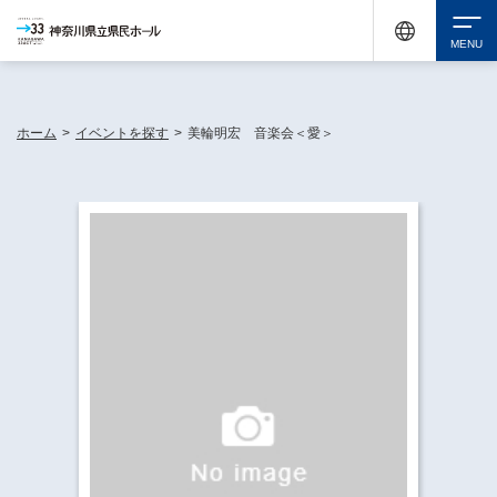
神奈川県民ホールは休館中においても、県内33市町村で多彩な芸術文化を届ける活動
《KANAGAWA 33 ACT》を展開し、地域に身近な感動を広げています。
検索
ホーム
>
イベントを探す
>
美輪明宏 音楽会＜愛＞
チケット購入
イベントを探す
・ イベント一覧
休館中の県民ホールについて
・ イベントカレンダー
・ 施設概要
神奈川県立県民ホールSNS