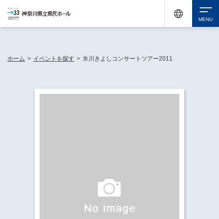
神奈川県民ホールは休館中においても、県内33市町村で多彩な芸術文化を届ける活動
《KANAGAWA 33 ACT》を展開し、地域に身近な感動を広げています。
検索
ホーム
>
イベントを探す
>
氷川きよしコンサートツアー2011
チケット購入
イベントを探す
・ イベント一覧
休館中の県民ホールについて
・ イベントカレンダー
・ 施設概要
神奈川県立県民ホールSNS