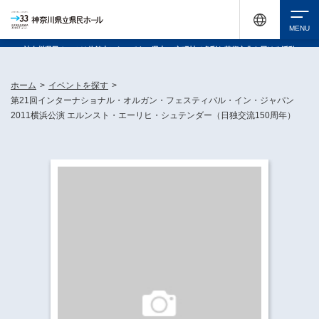
神奈川県民ホールは休館中においても、県内33市町村で多彩な芸術文化を届ける活動
《KANAGAWA 33 ACT》を展開し、地域に身近な感動を広げています。
検索
ホーム
>
イベントを探す
>
第21回インターナショナル・オルガン・フェスティバル・イン・ジャパン
2011横浜公演 エルンスト・エーリヒ・シュテンダー（日独交流150周年）
チケット購入
イベントを探す
・ イベント一覧
休館中の県民ホールについて
・ イベントカレンダー
・ 施設概要
神奈川県立県民ホールSNS