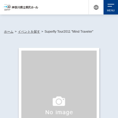
神奈川県民ホールは休館中においても、県内33市町村で多彩な芸術文化を届ける活動
《KANAGAWA 33 ACT》を展開し、地域に身近な感動を広げています。
検索
ホーム
>
イベントを探す
>
Superfly Tour2011 "Mind Traveler"
チケット購入
イベントを探す
・ イベント一覧
休館中の県民ホールについて
・ イベントカレンダー
・ 施設概要
神奈川県立県民ホールSNS