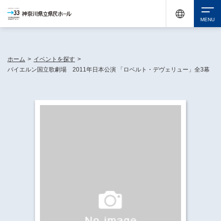
神奈川県民ホールは休館中においても、県内33市町村で多彩な芸術文化を届ける活動
《KANAGAWA 33 ACT》を展開し、地域に身近な感動を広げています。
検索
ホーム
>
イベントを探す
>
バイエルン国立歌劇場 2011年日本公演 「ロベルト・デヴェリュー」全3幕
チケット購入
イベントを探す
・ イベント一覧
休館中の県民ホールについて
・ イベントカレンダー
・ 施設概要
神奈川県立県民ホールSNS