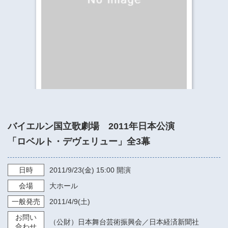
​​​​​​​​​​​​​神奈川県立県民ホール
・ パイプオルガン
ギャラリーSNS
・ 神奈川県民ホールの取り組み
バイエルン国立歌劇場 2011年日本公演
「ロベルト・デヴェリュー」全3幕
日時
2011/9/23
(金)
15:00
開演
会場
大ホール
一般発売
2011/4/9
(土)
お問い
（公財）日本舞台芸術振興会／日本経済新聞社
合わせ