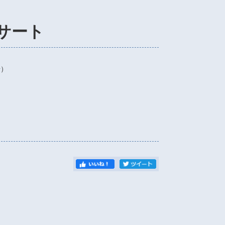
サート
場）