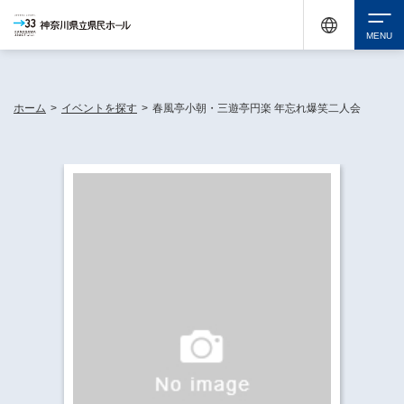
神奈川県民ホールは休館中においても、県内33市町村で多彩な芸術文化を届ける活動
《KANAGAWA 33 ACT》を展開し、地域に身近な感動を広げています。
検索
ホーム
>
イベントを探す
>
春風亭小朝・三遊亭円楽 年忘れ爆笑二人会
チケット購入
イベントを探す
・ イベント一覧
休館中の県民ホールについて
・ イベントカレンダー
・ 施設概要
神奈川県立県民ホールSNS