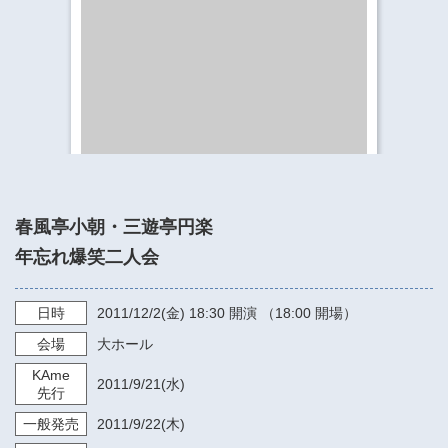
​​​​​​​​​​​​​神奈川県立県民ホール
・ パイプオルガン
ギャラリーSNS
・ 神奈川県民ホールの取り組み
春風亭小朝・三遊亭円楽
年忘れ爆笑二人会
日時
2011/12/2
(金)
18:30
開演 （18:00 開場）
会場
大ホール
KAme
2011/9/21
(水)
先行
一般発売
2011/9/22
(木)