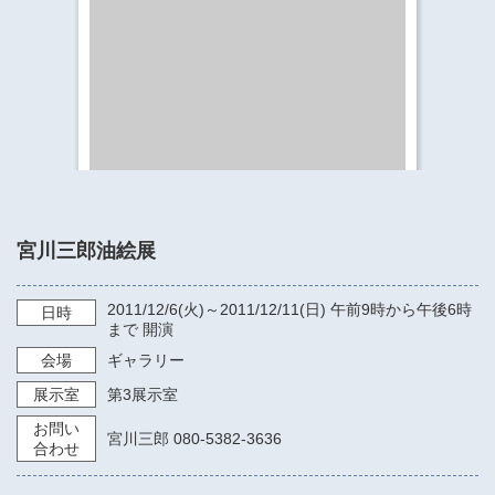
​​​​​​​​​​​​​神奈川県立県民ホール
・ パイプオルガン
ギャラリーSNS
・ 神奈川県民ホールの取り組み
宮川三郎油絵展
2011/12/6
(火)～
2011/12/11
(日)
午前9時から午後6時
日時
まで
開演
会場
ギャラリー
展示室
第3展示室
お問い
宮川三郎 080-5382-3636
合わせ