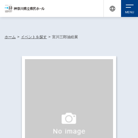
神奈川県民ホールは休館中においても、県内33市町村で多彩な芸術文化を届ける活動
《KANAGAWA 33 ACT》を展開し、地域に身近な感動を広げています。
検索
ホーム
>
イベントを探す
>
宮川三郎油絵展
チケット購入
イベントを探す
・ イベント一覧
休館中の県民ホールについて
・ イベントカレンダー
・ 施設概要
神奈川県立県民ホールSNS