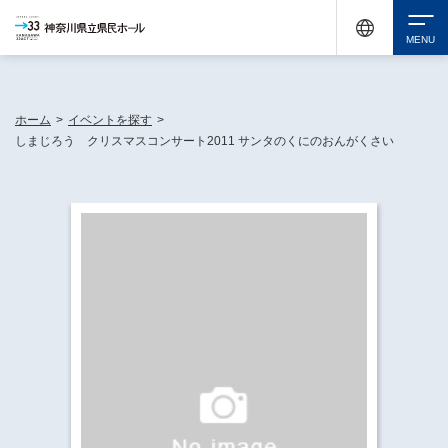
神奈川県民ホールは休館中においても、県内33市町村で多彩な芸術文化を届ける活動
《KANAGAWA 33 ACT》を展開し、地域に身近な感動を広げています。
検索
ホーム
>
イベントを探す
>
しまじろう クリスマスコンサート2011 サンタのくにのおんがくさい
チケット購入
イベントを探す
・ イベント一覧
休館中の県民ホールについて
・ イベントカレンダー
・ 施設概要
神奈川県立県民ホールSNS