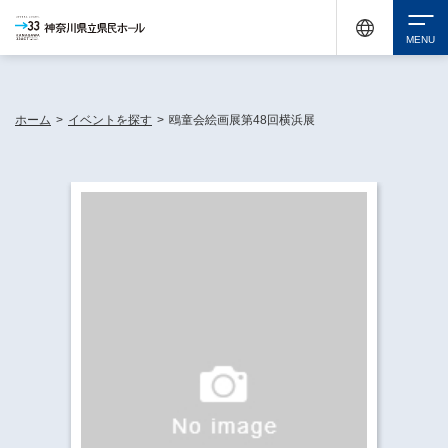
神奈川県民ホールは休館中においても、県内33市町村で多彩な芸術文化を届ける活動
《KANAGAWA 33 ACT》を展開し、地域に身近な感動を広げています。
検索
ホーム
>
イベントを探す
>
鴎童会絵画展第48回横浜展
チケット購入
イベントを探す
・ イベント一覧
休館中の県民ホールについて
・ イベントカレンダー
・ 施設概要
神奈川県立県民ホールSNS