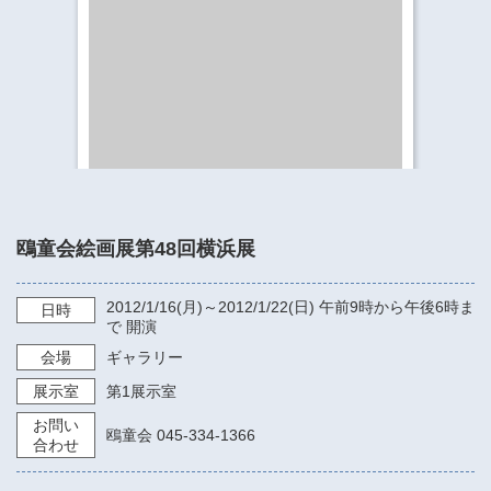
​​​​​​​​​​​​​神奈川県立県民ホール
・ パイプオルガン
ギャラリーSNS
・ 神奈川県民ホールの取り組み
鴎童会絵画展第48回横浜展
2012/1/16
(月)～
2012/1/22
(日)
午前9時から午後6時ま
日時
で
開演
会場
ギャラリー
展示室
第1展示室
お問い
鴎童会 045-334-1366
合わせ