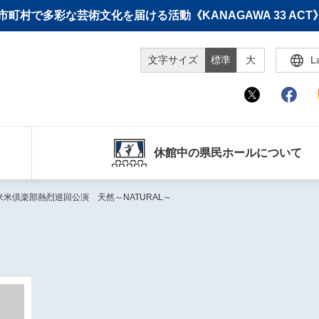
町村で多彩な芸術文化を届ける活動《KANAGAWA 33 A
文字サイズ
標準
大
L
休館中の県民ホールについて
 2012 米米倶楽部熱烈巡回公演 天然～NATURAL～