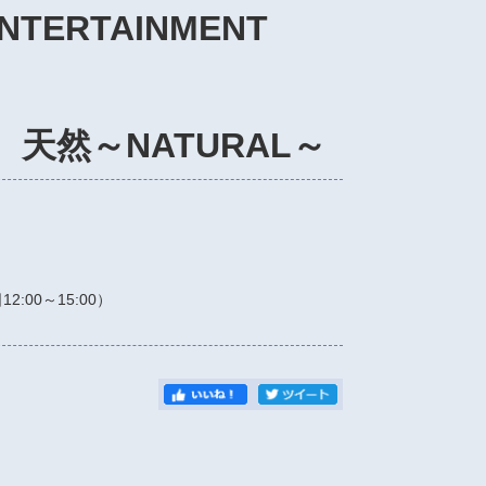
ENTERTAINMENT
天然～NATURAL～
）
日12:00～15:00）