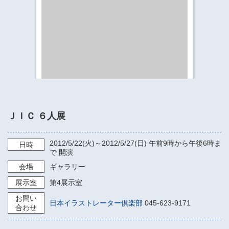
​​​​​​​​​​​​​神奈川県立県民ホール
・ パイプオルガン
ギャラリーSNS
・ 神奈川県民ホールの取り組み
ＪＩＣ ６人展
2012/5/22
(火)～
2012/5/27
(日)
午前9時から午後6時ま
日時
で
開演
会場
ギャラリー
展示室
第4展示室
お問い
日本イラストレーター倶楽部
045-623-9171
合わせ