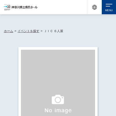
神奈川県民ホールは休館中においても、県内33市町村で多彩な芸術文化を届ける活動
《KANAGAWA 33 ACT》を展開し、地域に身近な感動を広げています。
検索
ホーム
>
イベントを探す
>
ＪＩＣ ６人展
チケット購入
イベントを探す
・ イベント一覧
休館中の県民ホールについて
・ イベントカレンダー
・ 施設概要
神奈川県立県民ホールSNS