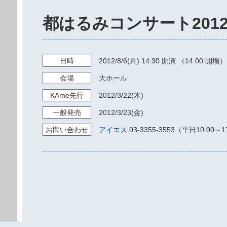
都はるみコンサート201
日時
2012/8/6
(月)
14:30
開演 （14:00 開場）
会場
大ホール
KAme
先行
2012/3/22
(木)
一般発売
2012/3/23
(金)
お問い
合わせ
アイエス
03-3355-3553（平日10:00～1