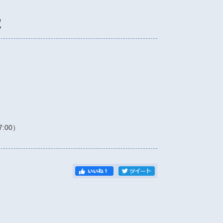
2
7:00）