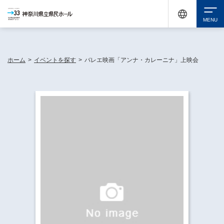
神奈川県民ホールは休館中においても、県内33市町村で多彩な芸術文化を届ける活動
《KANAGAWA 33 ACT》を展開し、地域に身近な感動を広げています。
検索
ホーム
>
イベントを探す
>
バレエ映画「アンナ・カレーニナ」上映会
チケット購入
イベントを探す
・ イベント一覧
休館中の県民ホールについて
・ イベントカレンダー
・ 施設概要
神奈川県立県民ホールSNS