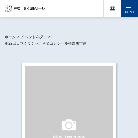
神奈川県民ホールは休館中においても、県内33市町村で多彩な芸術文化を届ける活動
《KANAGAWA 33 ACT》を展開し、地域に身近な感動を広げています。
検索
ホーム
>
イベントを探す
>
第22回日本クラシック音楽コンクール神奈川本選
チケット購入
イベントを探す
・ イベント一覧
休館中の県民ホールについて
・ イベントカレンダー
・ 施設概要
神奈川県立県民ホールSNS