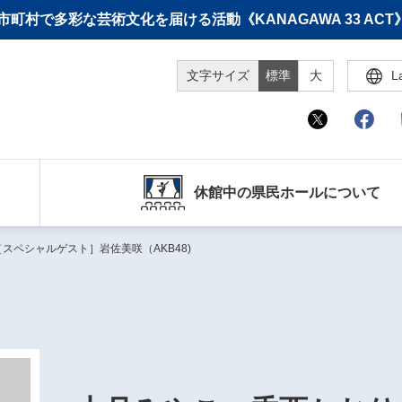
町村で多彩な芸術文化を届ける活動《KANAGAWA 33 A
文字サイズ
標準
大
L
休館中の県民ホールについて
スペシャルゲスト］岩佐美咲（AKB48)