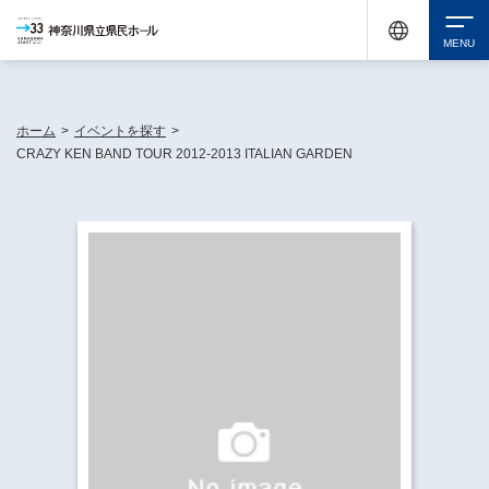
神奈川県民ホールは休館中においても、県内33市町村で多彩な芸術文化を届ける活動
《KANAGAWA 33 ACT》を展開し、地域に身近な感動を広げています。
検索
ホーム
>
イベントを探す
>
CRAZY KEN BAND TOUR 2012-2013 ITALIAN GARDEN
チケット購入
イベントを探す
・ イベント一覧
休館中の県民ホールについて
・ イベントカレンダー
・ 施設概要
神奈川県立県民ホールSNS