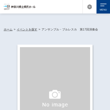
神奈川県民ホールは休館中においても、県内33市町村で多彩な芸術文化を届ける活動
《KANAGAWA 33 ACT》を展開し、地域に身近な感動を広げています。
検索
ホーム
>
イベントを探す
>
アンサンブル・ブルレスカ 第17回演奏会
チケット購入
イベントを探す
・ イベント一覧
休館中の県民ホールについて
・ イベントカレンダー
・ 施設概要
神奈川県立県民ホールSNS