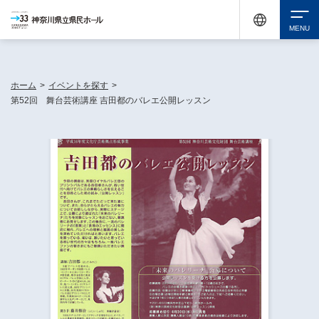
神奈川県民ホールは休館中においても、県内33市町村で多彩な芸術文化を届ける活動
《KANAGAWA 33 ACT》を展開し、地域に身近な感動を広げています。
検索
ホーム
>
イベントを探す
>
第52回 舞台芸術講座 吉田都のバレエ公開レッスン
チケット購入
イベントを探す
・ イベント一覧
休館中の県民ホールについて
・ イベントカレンダー
・ 施設概要
神奈川県立県民ホールSNS