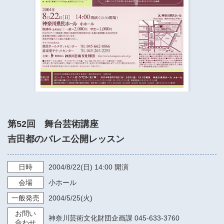
​​​​​​​​​​​​​神奈川県立県民ホール
・ パイプオルガン
ギャラリーSNS
・ 神奈川県民ホールの取り組み
第52回 舞台芸術講座
吉田都のバレエ公開レッスン
日時
2004/8/22
(日)
14:00
開演
会場
小ホール
一般発売
2004/5/25
(火)
お問い
神奈川芸術文化財団企画課 045-633-3760
合わせ