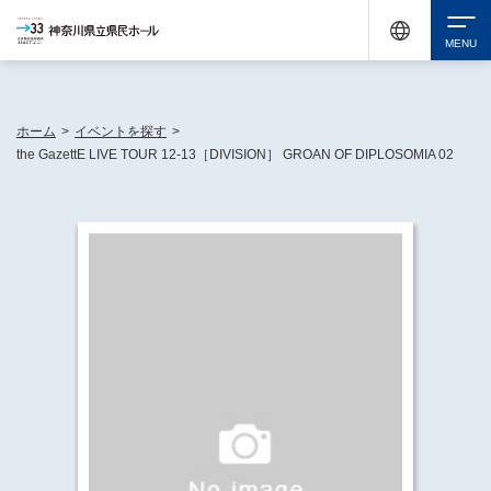
神奈川県民ホールは休館中においても、県内33市町村で多彩な芸術文化を届ける活動
《KANAGAWA 33 ACT》を展開し、地域に身近な感動を広げています。
検索
ホーム
>
イベントを探す
>
the GazettE LIVE TOUR 12-13［DIVISION］ GROAN OF DIPLOSOMIA 02
チケット購入
イベントを探す
・ イベント一覧
休館中の県民ホールについて
・ イベントカレンダー
・ 施設概要
神奈川県立県民ホールSNS