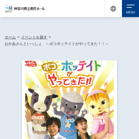
神奈川県民ホールは休館中においても、県内33市町村で多彩な芸術文化を届ける活動
《KANAGAWA 33 ACT》を展開し、地域に身近な感動を広げています。
検索
ホーム
>
イベントを探す
>
おかあさんといっしょ ～ポコポッテイトがやってきた！！～
チケット購入
イベントを探す
・ イベント一覧
休館中の県民ホールについて
・ イベントカレンダー
・ 施設概要
神奈川県立県民ホールSNS