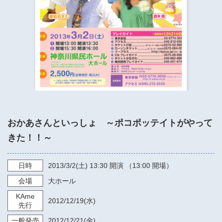
​​​​​​​​​​​​​神奈川県立県民ホール
・ パイプオルガン
ギャラリーSNS
・ 神奈川県民ホールの取り組み
おかあさんといっしょ ～ポコポッテイトがやって
きた！！～
日時
2013/3/2
(土)
13:30
開演 （13:00 開場）
会場
大ホール
KAme
2012/12/19
(水)
先行
一般発売
2012/12/21
(金)