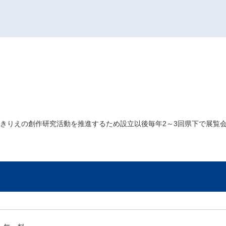
集りきりえの創作研究活動を推進するため設立以後毎年2～3回県下で展覧